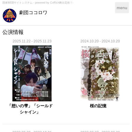
団体WEBサイトシステム - powered by
CoRich舞台芸術！-
T
menu
劇団ココロワ
o
g
g
l
公演情報
e
2025.11.22 - 2025.11.23
2024.10.20 - 2024.10.20
n
a
v
i
g
a
t
i
o
n
「想いの雫」「シールド
桜の記憶
シャイン」