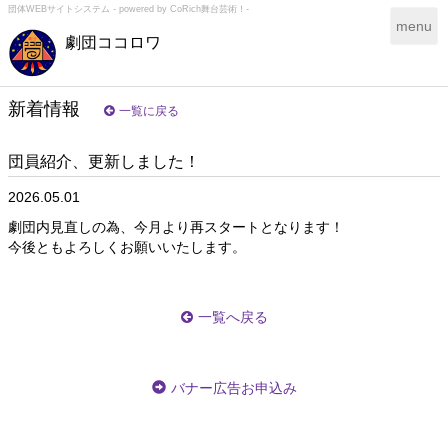
団体WEBサイトシステム - powered by
CoRich舞台芸術！-
T
menu
劇団ココロワ
o
g
g
l
新着情報
一覧に戻る
e
n
団員紹介、更新しました！
a
v
2026.05.01
i
g
劇団内見直しの為、今月より再スタートとなります！
a
今後ともよろしくお願いいたします。
t
i
o
一覧へ戻る
n
バナー広告お申込み