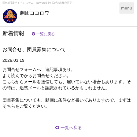
団体WEBサイトシステム - powered by
CoRich舞台芸術！-
T
menu
劇団ココロワ
o
g
g
l
新着情報
一覧に戻る
e
n
お問合せ、団員募集について
a
v
2026.03.19
i
g
お問合せフォームへ、追記事項あり。
a
よく読んでからお問合せください。
t
こちらからメールを送信しても、届いていない場合もあります。そ
i
の時は、迷惑メールと認識されているかもしれません。
o
n
団員募集についても、動画に条件など書いてありますので、まずは
そちらをご覧ください。
一覧へ戻る