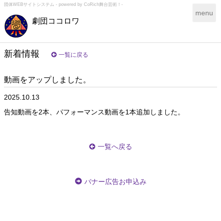
団体WEBサイトシステム - powered by
CoRich舞台芸術！-
T
menu
劇団ココロワ
o
g
g
l
新着情報
一覧に戻る
e
n
動画をアップしました。
a
v
2025.10.13
i
g
告知動画を2本、パフォーマンス動画を1本追加しました。
a
t
i
一覧へ戻る
o
n
バナー広告お申込み