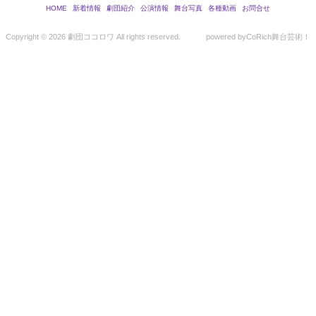
HOME
新着情報
劇団紹介
公演情報
舞台写真
各種動画
お問合せ
Copyright ©
2026 劇団ココロワ All rights reserved.
powered by
CoRich舞台芸術！