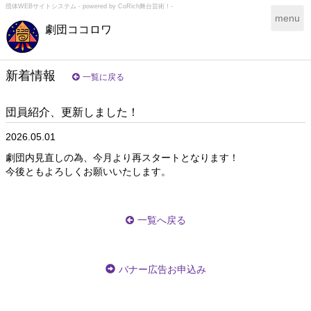
団体WEBサイトシステム - powered by
CoRich舞台芸術！-
T
menu
劇団ココロワ
o
g
g
l
新着情報
一覧に戻る
e
n
団員紹介、更新しました！
a
v
2026.05.01
i
g
劇団内見直しの為、今月より再スタートとなります！
a
今後ともよろしくお願いいたします。
t
i
o
一覧へ戻る
n
バナー広告お申込み